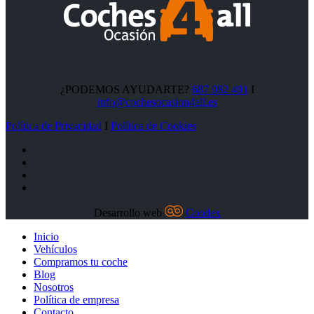
¿PODEMOS AYUDARTE?
687 982 491
I
info@cochesocasion4all.es
Política de Privacidad
I
Política de Cookies
Desarrollo web
Coodex
Inicio
Vehículos
Compramos tu coche
Blog
Nosotros
Política de empresa
Contacto